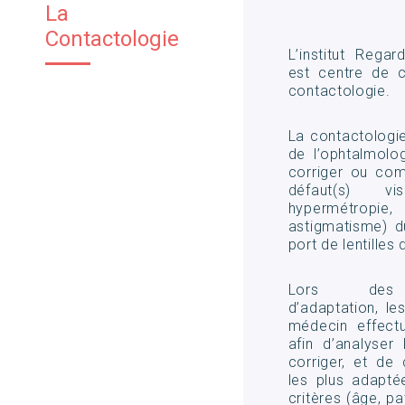
La
Contactologie
L’institut Rega
est centre de 
contactologie.
La contactologie
de l’ophtalmolo
corriger ou com
défaut(s) vis
hypermétrop
astigmatisme) d
port de lentilles
Lors des c
d’adaptation, le
médecin effect
afin d’analyser
corriger, et de c
les plus adapté
critères (âge, p