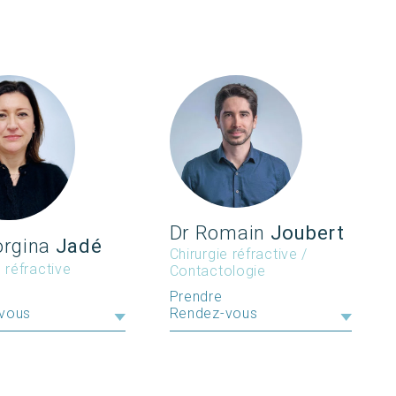
Dr Romain
Joubert
orgina
Jadé
Chirurgie réfractive /
e réfractive
Contactologie
Prendre
vous
Rendez-vous