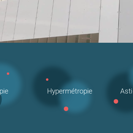
pie
Hypermétropie
Ast