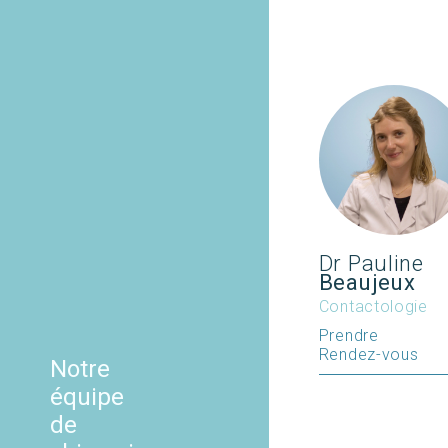
Dr Pauline
Beaujeux
Contactologie
Prendre
Rendez-vous
Notre
équipe
de