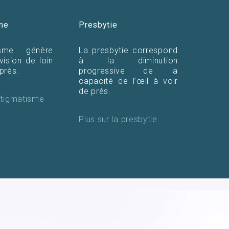
me
Presbytie
tisme génère
La presbytie correspond
vision de loin
à la diminution
près.
progressive de la
capacité de l’œil à voir
de près.
astigmatisme
Plus sur la presbytie