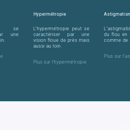
Hypermétropie
Astigmatis
e se
L’hypermétropie peut se
L’astigma
par une
caractériser par une
du flou en 
in.
vision floue de près mais
comme de 
aussi au loin.
ie
Plus sur l’
Plus sur l’hypermétropie