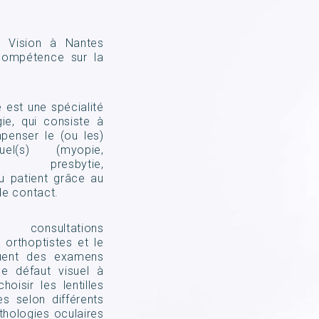
rd Vision à Nantes
compétence sur la
 est une spécialité
gie, qui consiste à
penser le (ou les)
uel(s) (myopie,
ie, presbytie,
u patient grâce au
 de contact.
onsultations
s orthoptistes et le
uent des examens
 le défaut visuel à
hoisir les lentilles
es selon différents
athologies oculaires